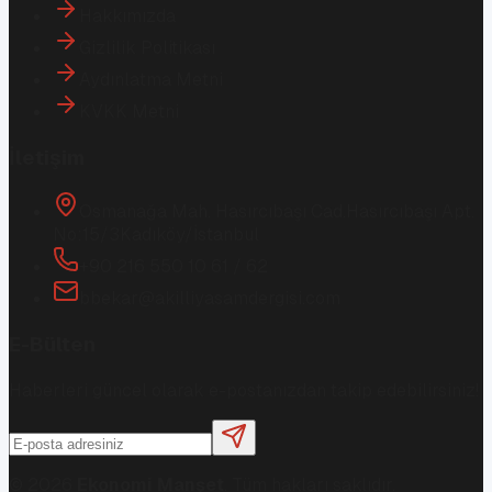
Hakkımızda
Gizlilik Politikası
Aydınlatma Metni
KVKK Metni
İletişim
Osmanağa Mah. Hasırcıbaşı Cad.
Hasırcıbaşı Apt.
No:15/3
Kadıköy/İstanbul
+90 216 550 10 61 / 62
bbekar@akilliyasamdergisi.com
E-Bülten
Haberleri güncel olarak e-postanızdan takip edebilirsiniz!
©
2026
Ekonomi Manşet
. Tüm hakları saklıdır.