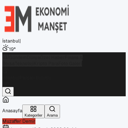
İstanbul
|
19
°
Gündem
Dünya
Özel Haber
Finans &
Borsa
Teknoloji
Kripto Para
Foto Galeri
İstanbul
Parçalı Bulutlu
19
°
Anasayfa
Kategoriler
Arama
Muzaffer Demir