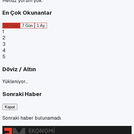
Henüz yorum yok.
En Çok Okunanlar
24 Saat
7 Gün
1 Ay
1
2
3
4
5
Döviz / Altın
Yükleniyor…
Sonraki Haber
Kapat
Sonraki haber bulunamadı.