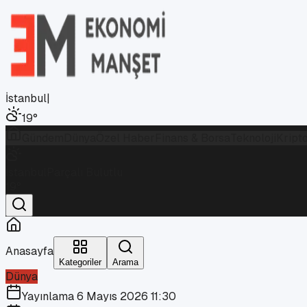
İstanbul
|
19
°
Gündem
Dünya
Özel Haber
Finans & Borsa
Teknoloji
Kript
İstanbul
Parçalı Bulutlu
19
°
Anasayfa
Kategoriler
Arama
Dünya
Yayınlama
6 Mayıs 2026 11:30