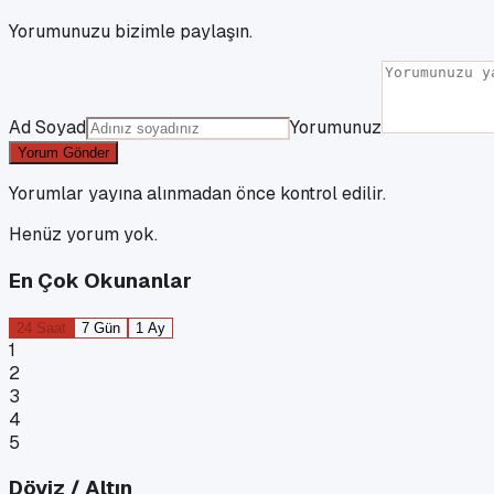
Yorumunuzu bizimle paylaşın.
Ad Soyad
Yorumunuz
Yorum Gönder
Yorumlar yayına alınmadan önce kontrol edilir.
Henüz yorum yok.
En Çok Okunanlar
24 Saat
7 Gün
1 Ay
1
2
3
4
5
Döviz / Altın