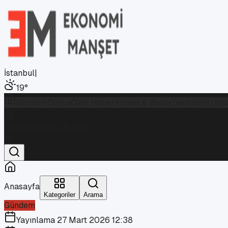
İstanbul
|
19
°
Gündem
Dünya
Özel Haber
Finans & Borsa
Teknoloji
Kript
İstanbul
Parçalı Bulutlu
19
°
Anasayfa
Kategoriler
Arama
Gündem
Yayınlama
27 Mart 2026 12:38