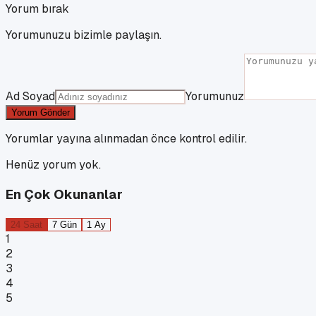
Yorum bırak
Yorumunuzu bizimle paylaşın.
Ad Soyad
Yorumunuz
Yorum Gönder
Yorumlar yayına alınmadan önce kontrol edilir.
Henüz yorum yok.
En Çok Okunanlar
24 Saat
7 Gün
1 Ay
1
2
3
4
5