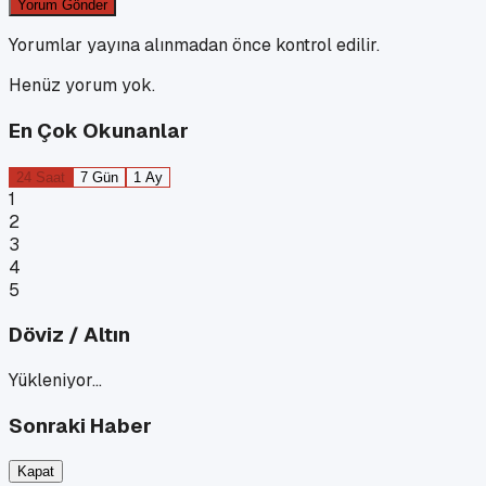
Yorum Gönder
Yorumlar yayına alınmadan önce kontrol edilir.
Henüz yorum yok.
En Çok Okunanlar
24 Saat
7 Gün
1 Ay
1
2
3
4
5
Döviz / Altın
Yükleniyor…
Sonraki Haber
Kapat