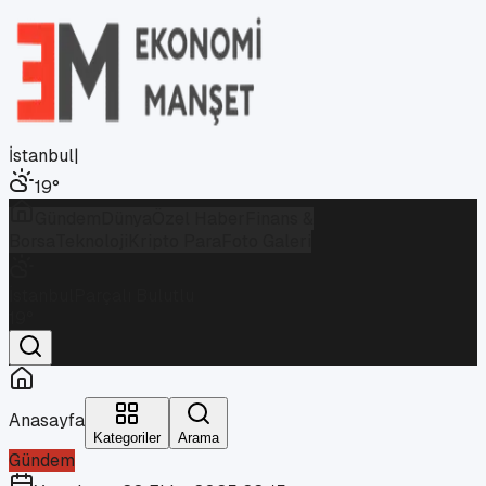
İstanbul
|
19
°
Gündem
Dünya
Özel Haber
Finans &
Borsa
Teknoloji
Kripto Para
Foto Galeri
İstanbul
Parçalı Bulutlu
19
°
Anasayfa
Kategoriler
Arama
Gündem