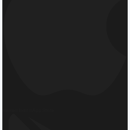
Hemen İndirin
App Store