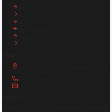
İletişim
Künye
Hakkımızda
Gizlilik Politikası
Aydınlatma Metni
KVKK Metni
İletişim
Osmanağa Mah. Hasırcıbaşı Cad.
Hasırcıbaşı Apt.
No:15/3
Kadıköy/İstanbul
+90 216 550 10 61 / 62
bbekar@akilliyasamdergisi.com
E-Bülten
Haberleri güncel olarak e-postanızdan takip edebilirsiniz!