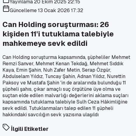
Yayınlama
20 Ekim 2025 22:15
Güncelleme
13 Ocak 2026 17:32
Can Holding soruşturması: 26
kişiden 11'i tutuklama talebiyle
mahkemeye sevk edildi
Can Holding soruşturma kapsamında, şüpheliler Mehmet
Remzi Sanver, Mehmet Kenan Tekdağ, Mehmet Sıddık
Kaya, Emin Şahin, Nuh Zafer Metin, Serap Özgür,
Abdulselam Yıldız, Tuncay Şahin, Adnan Yıldız, Nurettin
Paksoy ve Mustafa Şahin 'in de aralarında bulunduğu 11
şüpheli şahıs, çıkar amaçlı suç örgütüne üye olma ve
suçtan elde edilen malvarlığı değerlerini aklama suçları
kapsamında tutuklama talebiyle Sulh Ceza Hâkimliğine
sevk edildi. Tutuklanmaları talep edilen 11 şüpheli
hakkındaki savcılığın sevk yazısına ulaşıldı
İlgili Etiketler