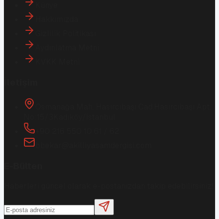
Künye
Hakkımızda
Gizlilik Politikası
Aydınlatma Metni
KVKK Metni
İletişim
Osmanağa Mah. Hasırcıbaşı Cad.
Hasırcıbaşı Apt.
No:15/3
Kadıköy/İstanbul
+90 216 550 10 61 / 62
bbekar@akilliyasamdergisi.com
E-Bülten
Haberleri güncel olarak e-postanızdan takip edebilirsiniz!