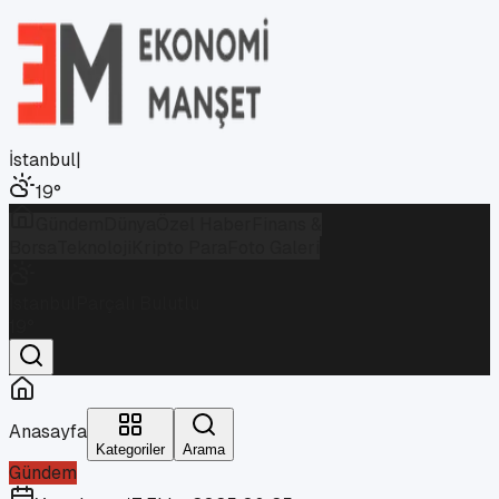
İstanbul
|
19
°
Gündem
Dünya
Özel Haber
Finans &
Borsa
Teknoloji
Kripto Para
Foto Galeri
İstanbul
Parçalı Bulutlu
19
°
Anasayfa
Kategoriler
Arama
Gündem