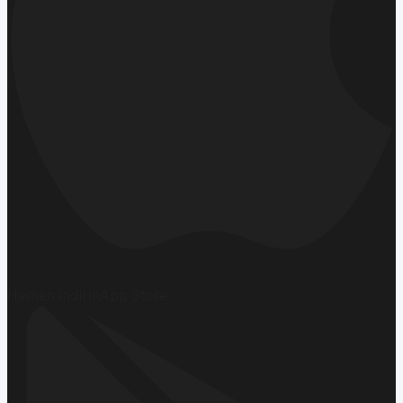
Hemen İndirin
App Store