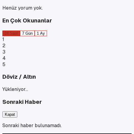
Henüz yorum yok.
En Çok Okunanlar
24 Saat
7 Gün
1 Ay
1
2
3
4
5
Döviz / Altın
Yükleniyor…
Sonraki Haber
Kapat
Sonraki haber bulunamadı.