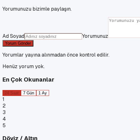
Yorumunuzu bizimle paylaşın.
Ad Soyad
Yorumunuz
Yorum Gönder
Yorumlar yayına alınmadan önce kontrol edilir.
Henüz yorum yok.
En Çok Okunanlar
24 Saat
7 Gün
1 Ay
1
2
3
4
5
Döviz / Altın