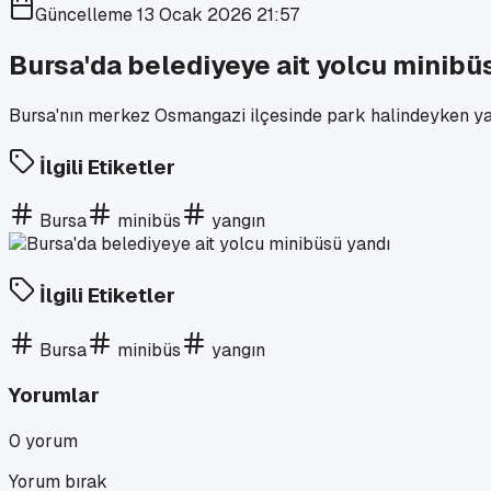
Güncelleme
13 Ocak 2026 21:57
Bursa'da belediyeye ait yolcu minibü
Bursa'nın merkez Osmangazi ilçesinde park halindeyken yan
İlgili Etiketler
Bursa
minibüs
yangın
İlgili Etiketler
Bursa
minibüs
yangın
Yorumlar
0
yorum
Yorum bırak