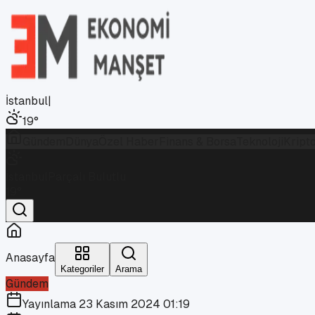
İstanbul
|
19
°
Gündem
Dünya
Özel Haber
Finans & Borsa
Teknoloji
Kript
İstanbul
Parçalı Bulutlu
19
°
Anasayfa
Kategoriler
Arama
Gündem
Yayınlama
23 Kasım 2024 01:19