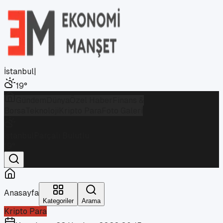
İstanbul
|
19
°
Gündem
Dünya
Özel Haber
Finans &
Borsa
Teknoloji
Kripto Para
Foto Galeri
İstanbul
Parçalı Bulutlu
19
°
Anasayfa
Kategoriler
Arama
Kripto Para