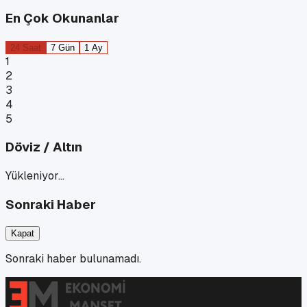
En Çok Okunanlar
24 Saat
7 Gün
1 Ay
1
2
3
4
5
Döviz / Altın
Yükleniyor…
Sonraki Haber
Kapat
Sonraki haber bulunamadı.