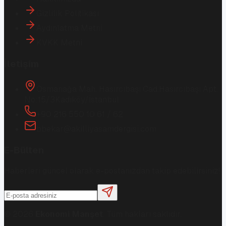
Gizlilik Politikası
Aydınlatma Metni
KVKK Metni
İletişim
Osmanağa Mah. Hasırcıbaşı Cad.
Hasırcıbaşı Apt.
No:15/3
Kadıköy/İstanbul
+90 216 550 10 61 / 62
bbekar@akilliyasamdergisi.com
E-Bülten
Haberleri güncel olarak e-postanızdan takip edebilirsiniz!
©
2026
Ekonomi Manşet
. Tüm hakları saklıdır.