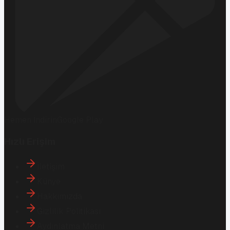
Hemen İndirin
Google Play
Hızlı Erişim
İletişim
Künye
Hakkımızda
Gizlilik Politikası
Aydınlatma Metni