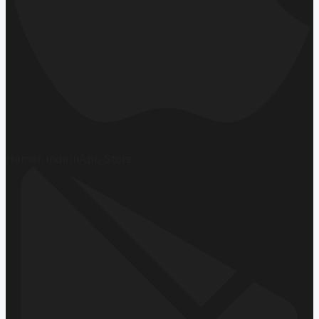
Hemen İndirin
App Store