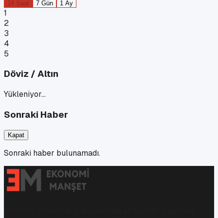
24 Saat
7 Gün
1 Ay
1
2
3
4
5
Döviz / Altın
Yükleniyor…
Sonraki Haber
Kapat
Sonraki haber bulunamadı.
Ekonomi, finans ve iş dünyasında en güncel, bağımsız