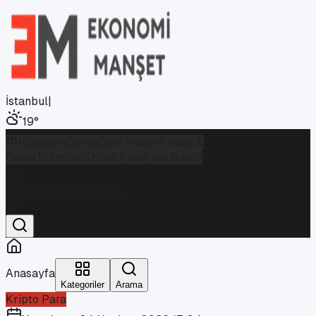
İstanbul
|
19
°
Gündem
Dünya
Özel Haber
Finans &
Borsa
Teknoloji
Kripto Para
Foto Galeri
İstanbul
Parçalı Bulutlu
19
°
Anasayfa
Kategoriler
Arama
Kripto Para