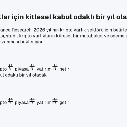
ar için kitlesel kabul odaklı bir yıl ol
nance Research, 2026 yılının kripto varlık sektörü için belir
ı, stabil kripto varlıkların küresel bir mutabakat ve ödeme a
kazanması bekleniyor.
ipto
piyasa
yatırım
getiri
ipto
piyasa
yatırım
getiri