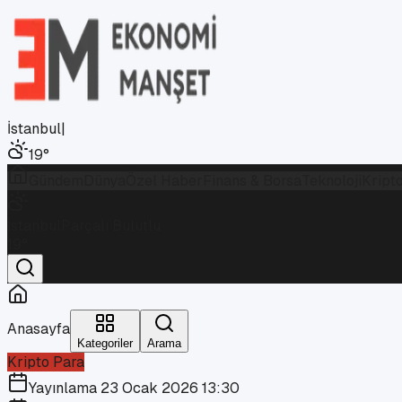
İstanbul
|
19
°
Gündem
Dünya
Özel Haber
Finans & Borsa
Teknoloji
Kript
İstanbul
Parçalı Bulutlu
19
°
Anasayfa
Kategoriler
Arama
Kripto Para
Yayınlama
23 Ocak 2026 13:30