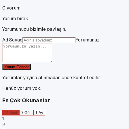
0
yorum
Yorum bırak
Yorumunuzu bizimle paylaşın.
Ad Soyad
Yorumunuz
Yorum Gönder
Yorumlar yayına alınmadan önce kontrol edilir.
Henüz yorum yok.
En Çok Okunanlar
24 Saat
7 Gün
1 Ay
1
2