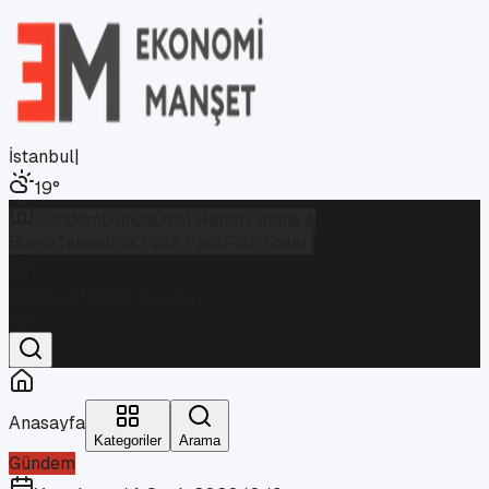
İstanbul
|
19
°
Gündem
Dünya
Özel Haber
Finans &
Borsa
Teknoloji
Kripto Para
Foto Galeri
İstanbul
Parçalı Bulutlu
19
°
Anasayfa
Kategoriler
Arama
Gündem