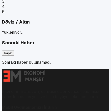
3
4
5
Döviz / Altın
Yükleniyor…
Sonraki Haber
Kapat
Sonraki haber bulunamadı.
Ekonomi, finans ve iş dünyasında en güncel, bağımsız
haberleri sunan yeni ve hızlı büyüyen ekonomi portalı.
Mobil Uygulamamızı İndirin