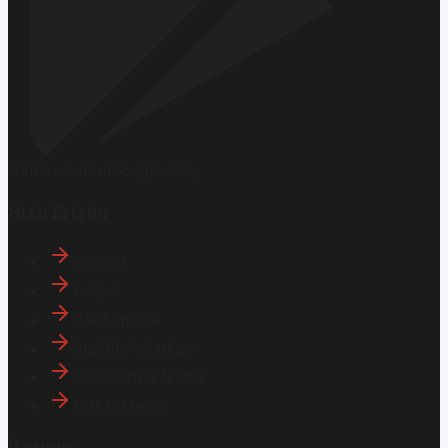
Hemen İndirin
Google Play
Hızlı Erişim
İletişim
Künye
Hakkımızda
Gizlilik Politikası
Aydınlatma Metni
KVKK Metni