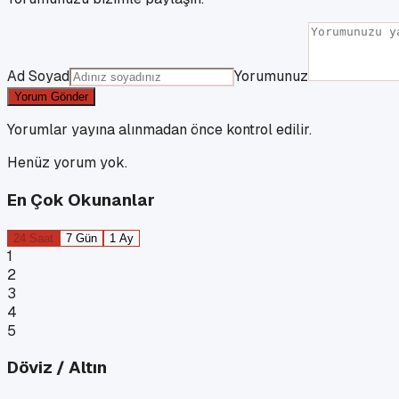
Ad Soyad
Yorumunuz
Yorum Gönder
Yorumlar yayına alınmadan önce kontrol edilir.
Henüz yorum yok.
En Çok Okunanlar
24 Saat
7 Gün
1 Ay
1
2
3
4
5
Döviz / Altın