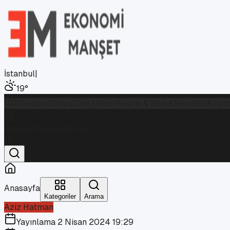
İstanbul
|
19
°
Gündem
Dünya
Özel Haber
Finans & Borsa
Teknoloji
Kript
İstanbul
Parçalı Bulutlu
19
°
Anasayfa
Kategoriler
Arama
Aziz Hatman
Yayınlama
2 Nisan 2024 19:29