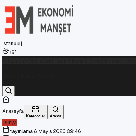
İstanbul
|
19
°
Gündem
Dünya
Özel Haber
Finans & Borsa
Teknoloji
Kript
İstanbul
Parçalı Bulutlu
19
°
Anasayfa
Kategoriler
Arama
Dünya
Yayınlama
8 Mayıs 2026 09:46