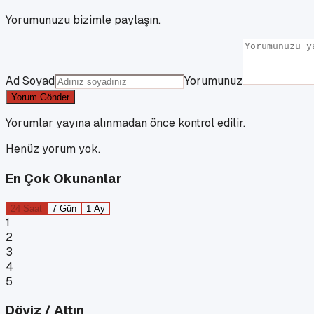
Yorumunuzu bizimle paylaşın.
Ad Soyad
Yorumunuz
Yorum Gönder
Yorumlar yayına alınmadan önce kontrol edilir.
Henüz yorum yok.
En Çok Okunanlar
24 Saat
7 Gün
1 Ay
1
2
3
4
5
Döviz / Altın