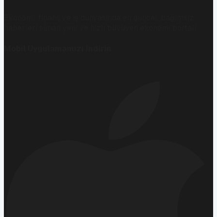
Ekonomi, finans ve iş dünyasında en güncel, bağımsız
haberleri sunan yeni ve hızlı büyüyen ekonomi portalı.
Mobil Uygulamamızı İndirin