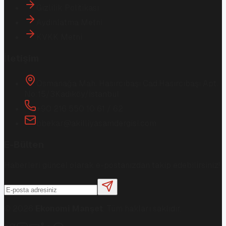
Gizlilik Politikası
Aydınlatma Metni
KVKK Metni
İletişim
Osmanağa Mah. Hasırcıbaşı Cad.
Hasırcıbaşı Apt.
No:15/3
Kadıköy/İstanbul
+90 216 550 10 61 / 62
bbekar@akilliyasamdergisi.com
E-Bülten
Haberleri güncel olarak e-postanızdan takip edebilirsiniz!
©
2026
Ekonomi Manşet
. Tüm hakları saklıdır.