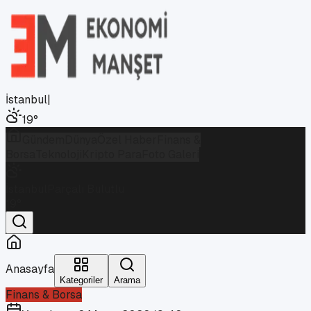
İstanbul
|
19
°
Gündem
Dünya
Özel Haber
Finans &
Borsa
Teknoloji
Kripto Para
Foto Galeri
İstanbul
Parçalı Bulutlu
19
°
Anasayfa
Kategoriler
Arama
Finans & Borsa