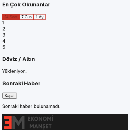
En Çok Okunanlar
24 Saat
7 Gün
1 Ay
1
2
3
4
5
Döviz / Altın
Yükleniyor…
Sonraki Haber
Kapat
Sonraki haber bulunamadı.