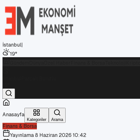
İstanbul
|
19
°
Gündem
Dünya
Özel Haber
Finans & Borsa
Teknoloji
Kript
İstanbul
Parçalı Bulutlu
19
°
Anasayfa
Kategoriler
Arama
Finans & Borsa
Yayınlama
8 Haziran 2026 10:42