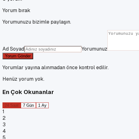
Yorum bırak
Yorumunuzu bizimle paylaşın.
Ad Soyad
Yorumunuz
Yorum Gönder
Yorumlar yayına alınmadan önce kontrol edilir.
Henüz yorum yok.
En Çok Okunanlar
24 Saat
7 Gün
1 Ay
1
2
3
4
5