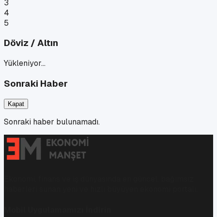
3
4
5
Döviz / Altın
Yükleniyor…
Sonraki Haber
Kapat
Sonraki haber bulunamadı.
Ekonomi, finans ve iş dünyasında en güncel, bağımsız
haberleri sunan yeni ve hızlı büyüyen ekonomi portalı.
Mobil Uygulamamızı İndirin