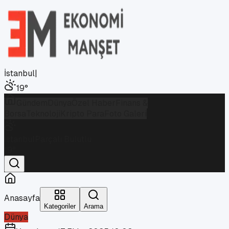
İstanbul
|
19
°
Gündem
Dünya
Özel Haber
Finans &
Borsa
Teknoloji
Kripto Para
Foto Galeri
İstanbul
Parçalı Bulutlu
19
°
Anasayfa
Kategoriler
Arama
Dünya