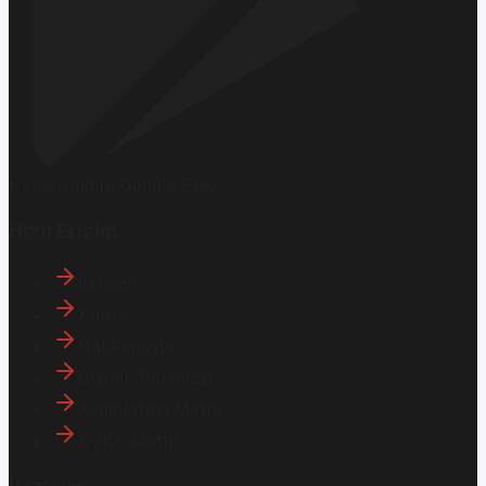
Hemen İndirin
Google Play
Hızlı Erişim
İletişim
Künye
Hakkımızda
Gizlilik Politikası
Aydınlatma Metni
KVKK Metni