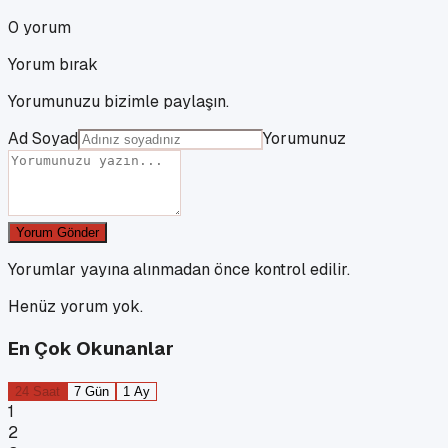
0
yorum
Yorum bırak
Yorumunuzu bizimle paylaşın.
Ad Soyad
Yorumunuz
Yorum Gönder
Yorumlar yayına alınmadan önce kontrol edilir.
Henüz yorum yok.
En Çok Okunanlar
24 Saat
7 Gün
1 Ay
1
2