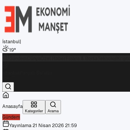
İstanbul
|
19
°
Gündem
Dünya
Özel Haber
Finans & Borsa
Teknoloji
Kript
İstanbul
Parçalı Bulutlu
19
°
Anasayfa
Kategoriler
Arama
Gündem
Yayınlama
21 Nisan 2026 21:59