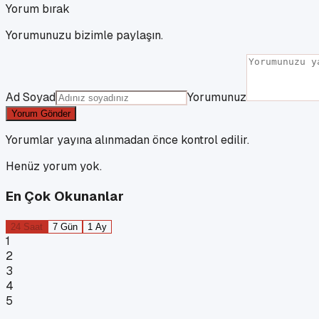
Yorum bırak
Yorumunuzu bizimle paylaşın.
Ad Soyad
Yorumunuz
Yorum Gönder
Yorumlar yayına alınmadan önce kontrol edilir.
Henüz yorum yok.
En Çok Okunanlar
24 Saat
7 Gün
1 Ay
1
2
3
4
5