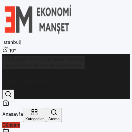
İstanbul
|
19
°
Gündem
Dünya
Özel Haber
Finans &
Borsa
Teknoloji
Kripto Para
Foto Galeri
İstanbul
Parçalı Bulutlu
19
°
Anasayfa
Kategoriler
Arama
Gündem