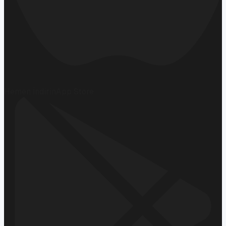
Hemen İndirin
App Store