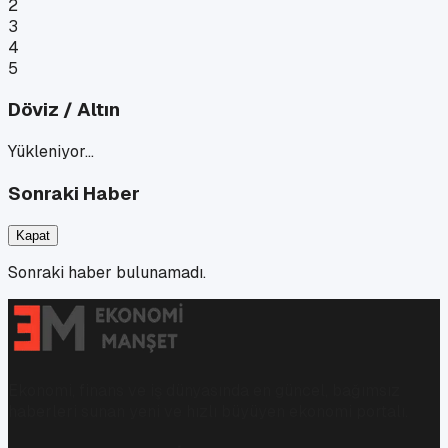
2
3
4
5
Döviz / Altın
Yükleniyor…
Sonraki Haber
Kapat
Sonraki haber bulunamadı.
Ekonomi, finans ve iş dünyasında en güncel, bağımsız
haberleri sunan yeni ve hızlı büyüyen ekonomi portalı.