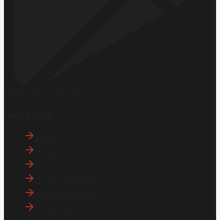
Hemen İndirin
Google Play
Hızlı Erişim
İletişim
Künye
Hakkımızda
Gizlilik Politikası
Aydınlatma Metni
KVKK Metni