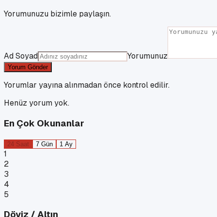
Yorumunuzu bizimle paylaşın.
Ad Soyad
Yorumunuz
Yorum Gönder
Yorumlar yayına alınmadan önce kontrol edilir.
Henüz yorum yok.
En Çok Okunanlar
24 Saat
7 Gün
1 Ay
1
2
3
4
5
Döviz / Altın