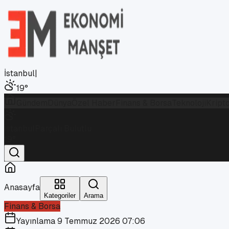
İstanbul
|
19
°
Gündem
Dünya
Özel Haber
Finans & Borsa
Teknoloji
Kript
İstanbul
Parçalı Bulutlu
19
°
Anasayfa
Kategoriler
Arama
Finans & Borsa
Yayınlama
9 Temmuz 2026 07:06