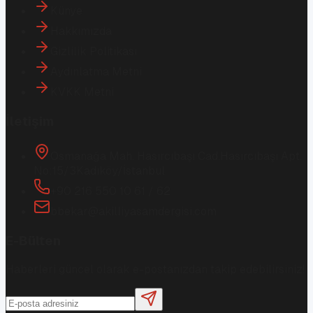
Künye
Hakkımızda
Gizlilik Politikası
Aydınlatma Metni
KVKK Metni
İletişim
Osmanağa Mah. Hasırcıbaşı Cad.
Hasırcıbaşı Apt.
No:15/3
Kadıköy/İstanbul
+90 216 550 10 61 / 62
bbekar@akilliyasamdergisi.com
E-Bülten
Haberleri güncel olarak e-postanızdan takip edebilirsiniz!