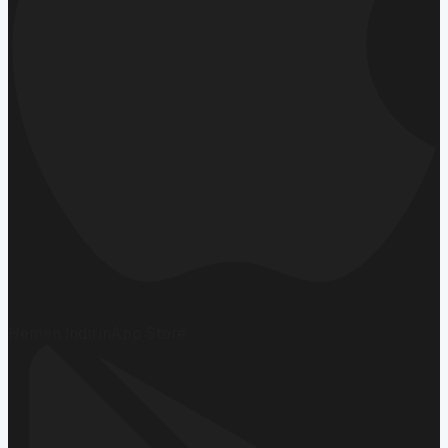
Hemen İndirin
App Store