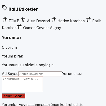
İlgili Etiketler
TCMB
Altın Rezervi
Hatice Karahan
Fatih
Karahan
Osman Cevdet Akçay
Yorumlar
0
yorum
Yorum bırak
Yorumunuzu bizimle paylaşın.
Ad Soyad
Yorumunuz
Yorum Gönder
Yorumlar yayına alınmadan önce kontrol edilir.