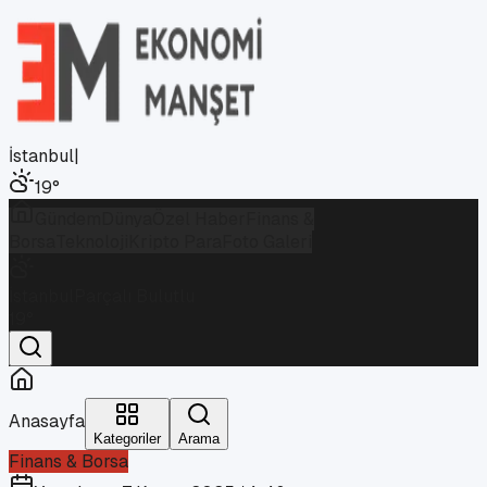
İstanbul
|
19
°
Gündem
Dünya
Özel Haber
Finans &
Borsa
Teknoloji
Kripto Para
Foto Galeri
İstanbul
Parçalı Bulutlu
19
°
Anasayfa
Kategoriler
Arama
Finans & Borsa