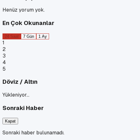
Henüz yorum yok.
En Çok Okunanlar
24 Saat
7 Gün
1 Ay
1
2
3
4
5
Döviz / Altın
Yükleniyor…
Sonraki Haber
Kapat
Sonraki haber bulunamadı.