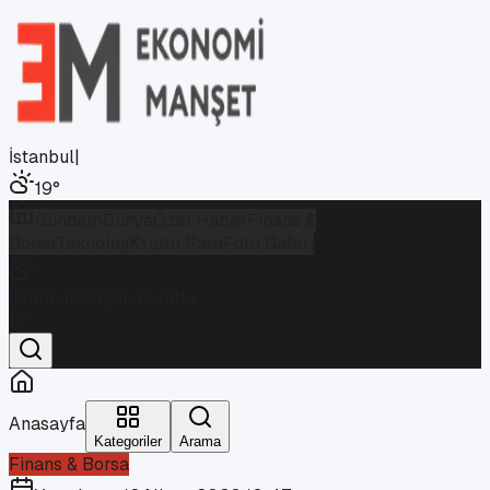
İstanbul
|
19
°
Gündem
Dünya
Özel Haber
Finans &
Borsa
Teknoloji
Kripto Para
Foto Galeri
İstanbul
Parçalı Bulutlu
19
°
Anasayfa
Kategoriler
Arama
Finans & Borsa