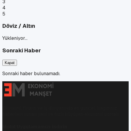
3
4
5
Döviz / Altın
Yükleniyor…
Sonraki Haber
Kapat
Sonraki haber bulunamadı.
Ekonomi, finans ve iş dünyasında en güncel, bağımsız
haberleri sunan yeni ve hızlı büyüyen ekonomi portalı.
Mobil Uygulamamızı İndirin