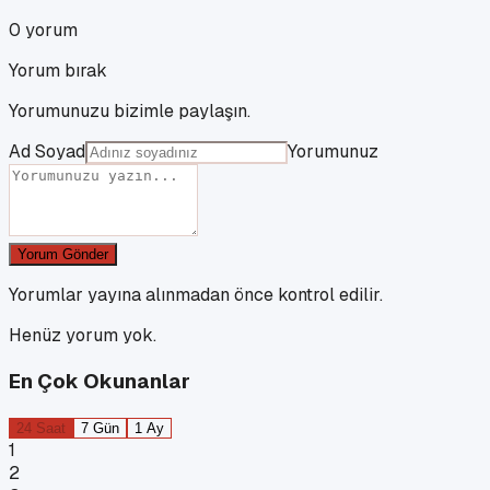
0
yorum
Yorum bırak
Yorumunuzu bizimle paylaşın.
Ad Soyad
Yorumunuz
Yorum Gönder
Yorumlar yayına alınmadan önce kontrol edilir.
Henüz yorum yok.
En Çok Okunanlar
24 Saat
7 Gün
1 Ay
1
2