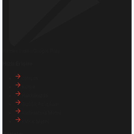
Hemen İndirin
Google Play
Hızlı Erişim
İletişim
Künye
Hakkımızda
Gizlilik Politikası
Aydınlatma Metni
KVKK Metni