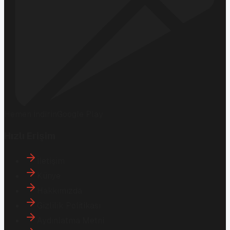
Hemen İndirin
Google Play
Hızlı Erişim
İletişim
Künye
Hakkımızda
Gizlilik Politikası
Aydınlatma Metni