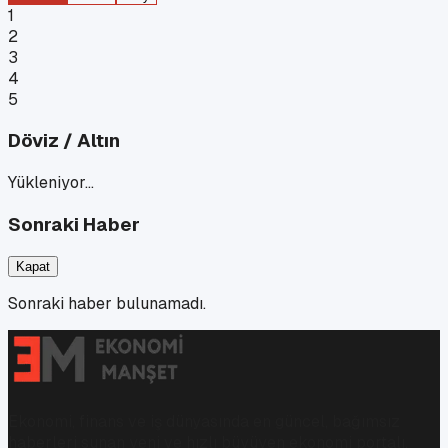
1
2
3
4
5
Döviz / Altın
Yükleniyor…
Sonraki Haber
Kapat
Sonraki haber bulunamadı.
Ekonomi, finans ve iş dünyasında en güncel, bağımsız
haberleri sunan yeni ve hızlı büyüyen ekonomi portalı.