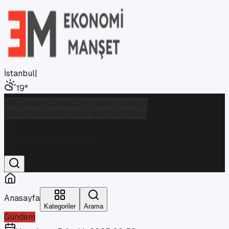
İstanbul
|
19
°
Gündem
Dünya
Özel Haber
Finans &
Borsa
Teknoloji
Kripto Para
Foto Galeri
İstanbul
Parçalı Bulutlu
19
°
Anasayfa
Kategoriler
Arama
Gündem