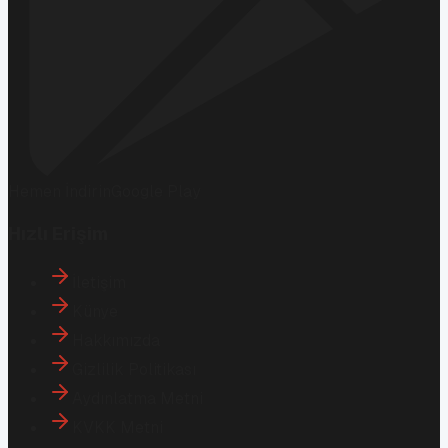
Hemen İndirin
Google Play
Hızlı Erişim
İletişim
Künye
Hakkımızda
Gizlilik Politikası
Aydınlatma Metni
KVKK Metni