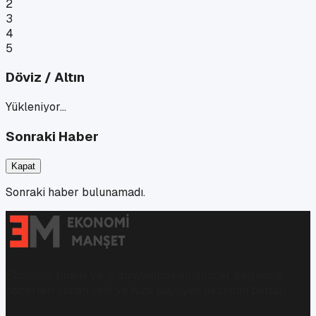
2
3
4
5
Döviz / Altın
Yükleniyor…
Sonraki Haber
Kapat
Sonraki haber bulunamadı.
Ekonomi, finans ve iş dünyasında en güncel, bağımsız
haberleri sunan yeni ve hızlı büyüyen ekonomi portalı.