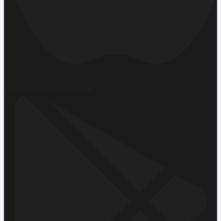
Hemen İndirin
App Store