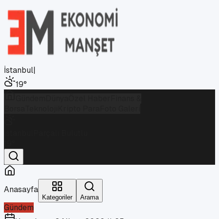
İstanbul
|
19
°
Gündem
Dünya
Özel Haber
Finans &
Borsa
Teknoloji
Kripto Para
Foto Galeri
İstanbul
Parçalı Bulutlu
19
°
Anasayfa
Kategoriler
Arama
Gündem