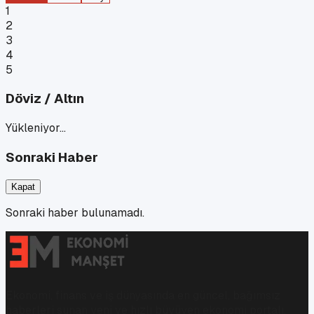
1
2
3
4
5
Döviz / Altın
Yükleniyor…
Sonraki Haber
Kapat
Sonraki haber bulunamadı.
Ekonomi, finans ve iş dünyasında en güncel, bağımsız
haberleri sunan yeni ve hızlı büyüyen ekonomi portalı.