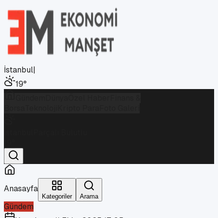
İstanbul
|
19
°
Gündem
Dünya
Özel Haber
Finans &
Borsa
Teknoloji
Kripto Para
Foto Galeri
İstanbul
Parçalı Bulutlu
19
°
Anasayfa
Kategoriler
Arama
Gündem