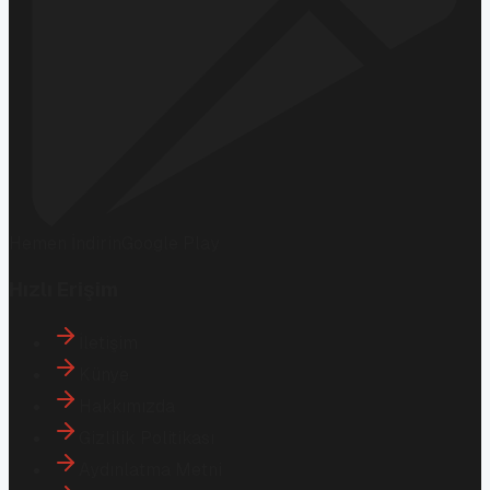
Hemen İndirin
Google Play
Hızlı Erişim
İletişim
Künye
Hakkımızda
Gizlilik Politikası
Aydınlatma Metni