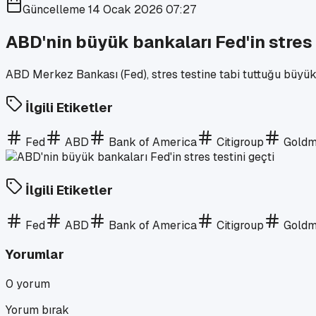
Güncelleme
14 Ocak 2026 07:27
ABD'nin büyük bankaları Fed'in stres 
ABD Merkez Bankası (Fed), stres testine tabi tuttuğu büyük 
İlgili Etiketler
Fed
ABD
Bank of America
Citigroup
Goldm
İlgili Etiketler
Fed
ABD
Bank of America
Citigroup
Goldm
Yorumlar
0
yorum
Yorum bırak