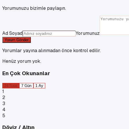
Yorumunuzu bizimle paylaşın.
Ad Soyad
Yorumunuz
Yorum Gönder
Yorumlar yayına alınmadan önce kontrol edilir.
Henüz yorum yok.
En Çok Okunanlar
24 Saat
7 Gün
1 Ay
1
2
3
4
5
Döviz / Altın