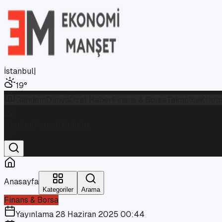
İstanbul
|
19
°
Gündem
Dünya
Özel Haber
Finans & Borsa
Teknoloji
Kript
İstanbul
Parçalı Bulutlu
19
°
Anasayfa
Kategoriler
Arama
Finans & Borsa
Yayınlama
28 Haziran 2025 00:44