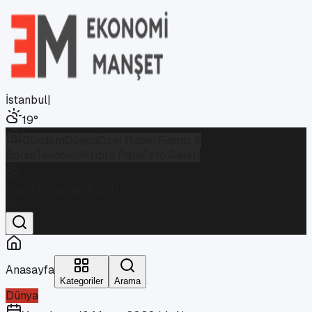
İstanbul
|
19
°
Gündem
Dünya
Özel Haber
Finans &
Borsa
Teknoloji
Kripto Para
Foto Galeri
İstanbul
Parçalı Bulutlu
19
°
Anasayfa
Kategoriler
Arama
Dünya