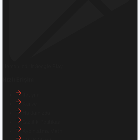
Hemen İndirin
Google Play
Hızlı Erişim
İletişim
Künye
Hakkımızda
Gizlilik Politikası
Aydınlatma Metni