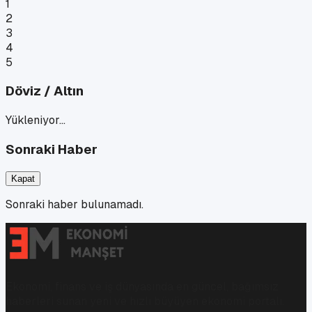
1
2
3
4
5
Döviz / Altın
Yükleniyor…
Sonraki Haber
Kapat
Sonraki haber bulunamadı.
Ekonomi, finans ve iş dünyasında en güncel, bağımsız
haberleri sunan yeni ve hızlı büyüyen ekonomi portalı.