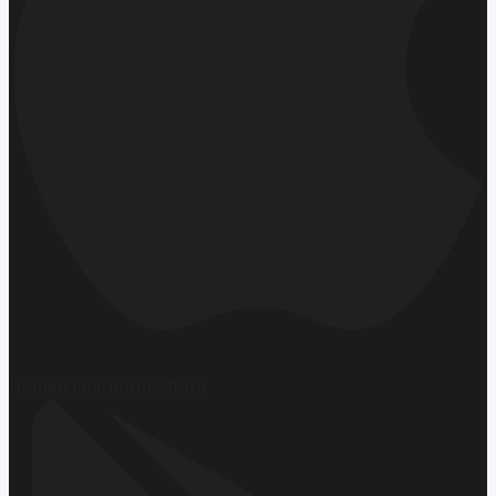
Hemen İndirin
App Store