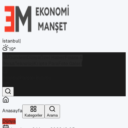
İstanbul
|
19
°
Gündem
Dünya
Özel Haber
Finans &
Borsa
Teknoloji
Kripto Para
Foto Galeri
İstanbul
Parçalı Bulutlu
19
°
Anasayfa
Kategoriler
Arama
Dünya