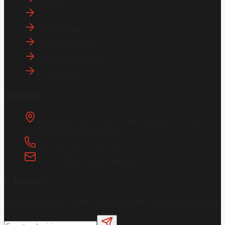
İletişim
Künye
Hakkımızda
Gizlilik Politikası
Aydınlatma Metni
KVKK Metni
İletişim
Osmanağa Mah. Hasırcıbaşı Cad.
Hasırcıbaşı Apt.
No:15/3
Kadıköy/İstanbul
+90 216 550 10 61 / 62
bbekar@akilliyasamdergisi.com
E-Bülten
Haberleri güncel olarak e-postanızdan takip edebilirsiniz!