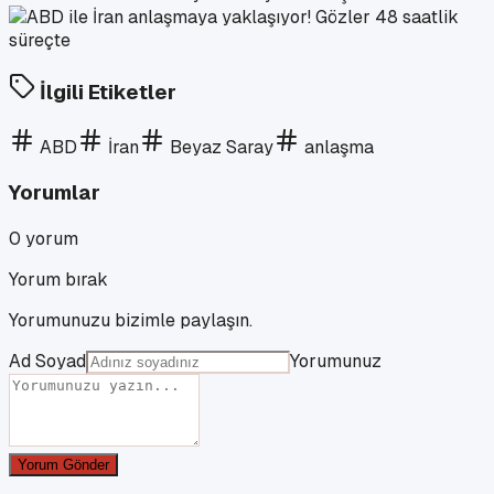
İlgili Etiketler
ABD
İran
Beyaz Saray
anlaşma
Yorumlar
0
yorum
Yorum bırak
Yorumunuzu bizimle paylaşın.
Ad Soyad
Yorumunuz
Yorum Gönder