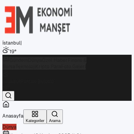
İstanbul
|
19
°
Gündem
Dünya
Özel Haber
Finans &
Borsa
Teknoloji
Kripto Para
Foto Galeri
İstanbul
Parçalı Bulutlu
19
°
Anasayfa
Kategoriler
Arama
Dünya