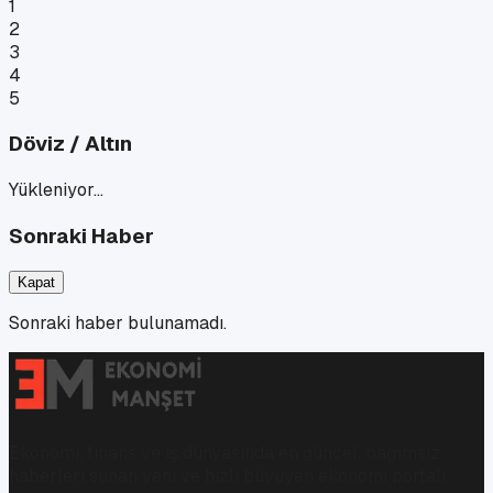
1
2
3
4
5
Döviz / Altın
Yükleniyor…
Sonraki Haber
Kapat
Sonraki haber bulunamadı.
Ekonomi, finans ve iş dünyasında en güncel, bağımsız
haberleri sunan yeni ve hızlı büyüyen ekonomi portalı.