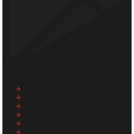
Hemen İndirin
Google Play
Hızlı Erişim
İletişim
Künye
Hakkımızda
Gizlilik Politikası
Aydınlatma Metni