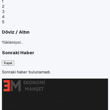
1
2
3
4
5
Döviz / Altın
Yükleniyor…
Sonraki Haber
Kapat
Sonraki haber bulunamadı.
Ekonomi, finans ve iş dünyasında en güncel, bağımsız
haberleri sunan yeni ve hızlı büyüyen ekonomi portalı.