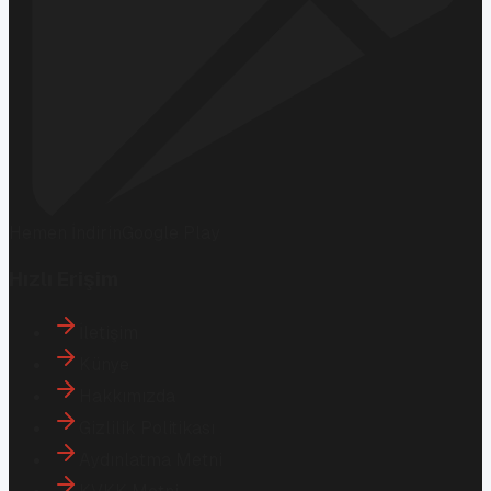
Hemen İndirin
Google Play
Hızlı Erişim
İletişim
Künye
Hakkımızda
Gizlilik Politikası
Aydınlatma Metni