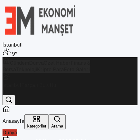
İstanbul
|
19
°
Gündem
Dünya
Özel Haber
Finans &
Borsa
Teknoloji
Kripto Para
Foto Galeri
İstanbul
Parçalı Bulutlu
19
°
Anasayfa
Kategoriler
Arama
Dünya