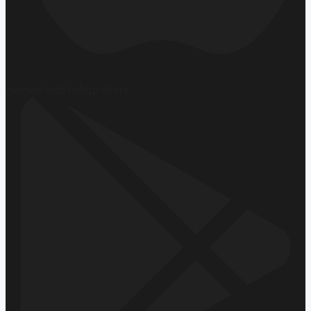
Hemen İndirin
App Store