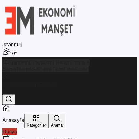
İstanbul
|
19
°
Gündem
Dünya
Özel Haber
Finans &
Borsa
Teknoloji
Kripto Para
Foto Galeri
İstanbul
Parçalı Bulutlu
19
°
Anasayfa
Kategoriler
Arama
Dünya