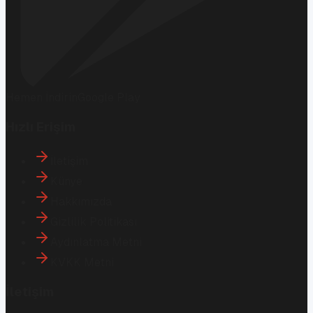
Hemen İndirin
Google Play
Hızlı Erişim
İletişim
Künye
Hakkımızda
Gizlilik Politikası
Aydınlatma Metni
KVKK Metni
İletişim