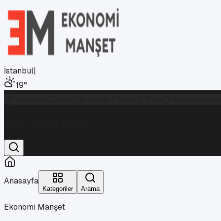
İstanbul
|
19
°
Gündem
Dünya
Özel Haber
Finans & Borsa
Teknoloji
Kript
İstanbul
Parçalı Bulutlu
19
°
Anasayfa
Kategoriler
Arama
Ekonomi Manşet