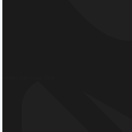
Hemen İndirin
App Store