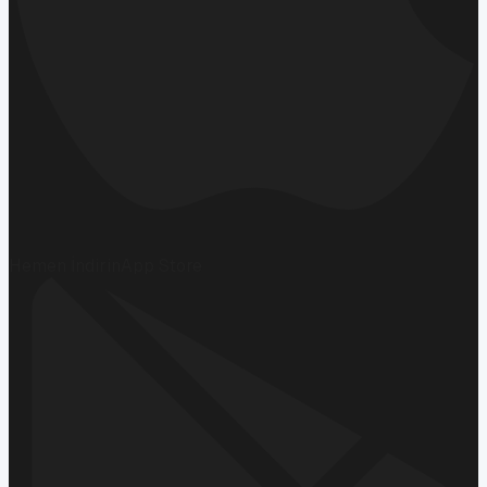
Hemen İndirin
App Store