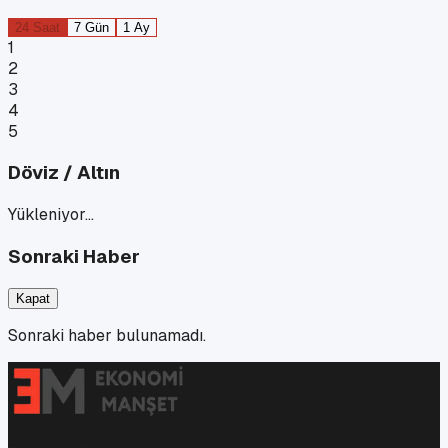
24 Saat
7 Gün
1 Ay
1
2
3
4
5
Döviz / Altın
Yükleniyor…
Sonraki Haber
Kapat
Sonraki haber bulunamadı.