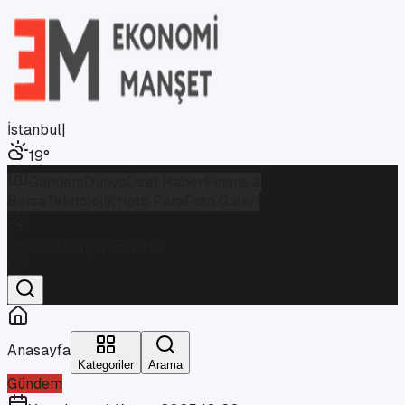
İstanbul
|
19
°
Gündem
Dünya
Özel Haber
Finans &
Borsa
Teknoloji
Kripto Para
Foto Galeri
İstanbul
Parçalı Bulutlu
19
°
Anasayfa
Kategoriler
Arama
Gündem