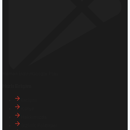
Hemen İndirin
Google Play
Hızlı Erişim
İletişim
Künye
Hakkımızda
Gizlilik Politikası