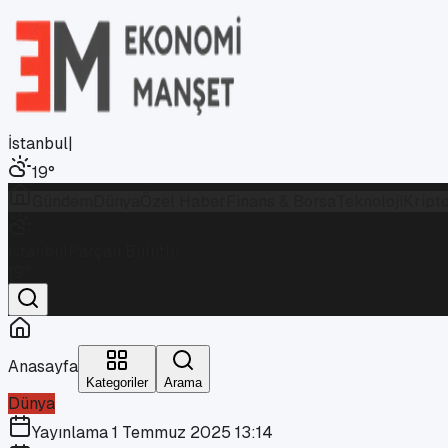
İstanbul
|
19
°
Gündem
Dünya
Özel Haber
Finans & Borsa
Teknoloji
Kript
İstanbul
Parçalı Bulutlu
19
°
Anasayfa
Kategoriler
Arama
Dünya
Yayınlama
1 Temmuz 2025 13:14