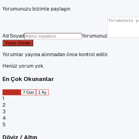
Yorumunuzu bizimle paylaşın.
Ad Soyad
Yorumunuz
Yorum Gönder
Yorumlar yayına alınmadan önce kontrol edilir.
Henüz yorum yok.
En Çok Okunanlar
24 Saat
7 Gün
1 Ay
1
2
3
4
5
Döviz / Altın