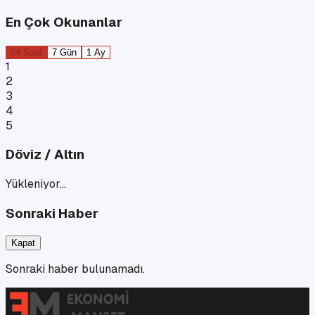
En Çok Okunanlar
24 Saat
7 Gün
1 Ay
1
2
3
4
5
Döviz / Altın
Yükleniyor…
Sonraki Haber
Kapat
Sonraki haber bulunamadı.