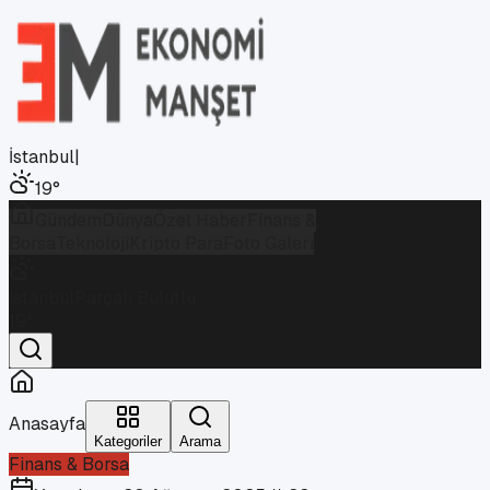
İstanbul
|
19
°
Gündem
Dünya
Özel Haber
Finans &
Borsa
Teknoloji
Kripto Para
Foto Galeri
İstanbul
Parçalı Bulutlu
19
°
Anasayfa
Kategoriler
Arama
Finans & Borsa