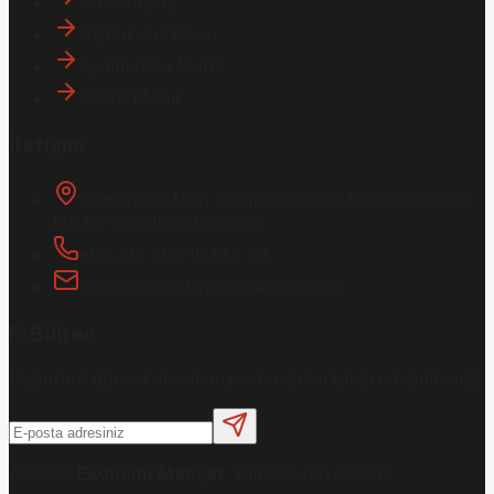
Hakkımızda
Gizlilik Politikası
Aydınlatma Metni
KVKK Metni
İletişim
Osmanağa Mah. Hasırcıbaşı Cad.
Hasırcıbaşı Apt.
No:15/3
Kadıköy/İstanbul
+90 216 550 10 61 / 62
bbekar@akilliyasamdergisi.com
E-Bülten
Haberleri güncel olarak e-postanızdan takip edebilirsiniz!
©
2026
Ekonomi Manşet
. Tüm hakları saklıdır.