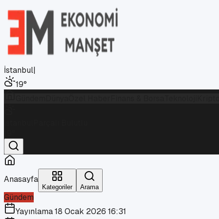
İstanbul
|
19
°
Gündem
Dünya
Özel Haber
Finans & Borsa
Teknoloji
Kript
İstanbul
Parçalı Bulutlu
19
°
Anasayfa
Kategoriler
Arama
Gündem
Yayınlama
18 Ocak 2026 16:31