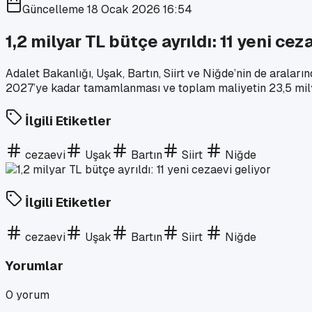
Güncelleme
18 Ocak 2026 16:54
1,2 milyar TL bütçe ayrıldı: 11 yeni cez
Adalet Bakanlığı, Uşak, Bartın, Siirt ve Niğde’nin de araları
2027’ye kadar tamamlanması ve toplam maliyetin 23,5 mily
İlgili Etiketler
cezaevi
Uşak
Bartın
Siirt
Niğde
İlgili Etiketler
cezaevi
Uşak
Bartın
Siirt
Niğde
Yorumlar
0
yorum