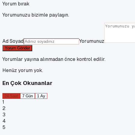
Yorum bırak
Yorumunuzu bizimle paylaşın.
Ad Soyad
Yorumunuz
Yorum Gönder
Yorumlar yayına alınmadan önce kontrol edilir.
Henüz yorum yok.
En Çok Okunanlar
24 Saat
7 Gün
1 Ay
1
2
3
4
5