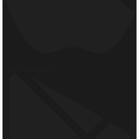
Hemen İndirin
App Store