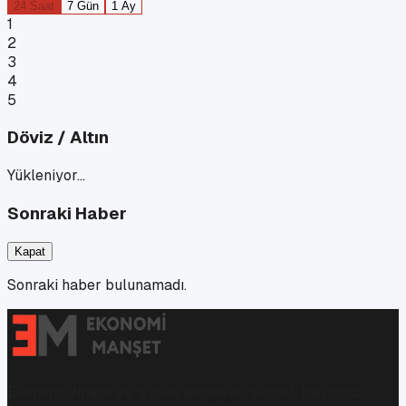
24 Saat
7 Gün
1 Ay
1
2
3
4
5
Döviz / Altın
Yükleniyor…
Sonraki Haber
Kapat
Sonraki haber bulunamadı.
Ekonomi, finans ve iş dünyasında en güncel, bağımsız