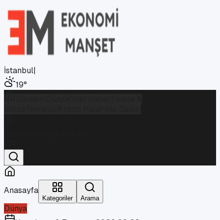
İstanbul
|
19
°
Gündem
Dünya
Özel Haber
Finans &
Borsa
Teknoloji
Kripto Para
Foto Galeri
İstanbul
Parçalı Bulutlu
19
°
Anasayfa
Kategoriler
Arama
Dünya