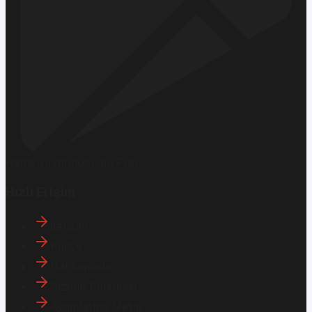
Hemen İndirin
Google Play
Hızlı Erişim
İletişim
Künye
Hakkımızda
Gizlilik Politikası
Aydınlatma Metni