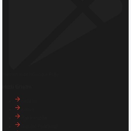
Hemen İndirin
Google Play
Hızlı Erişim
İletişim
Künye
Hakkımızda
Gizlilik Politikası