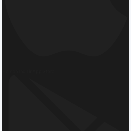
Hemen İndirin
App Store