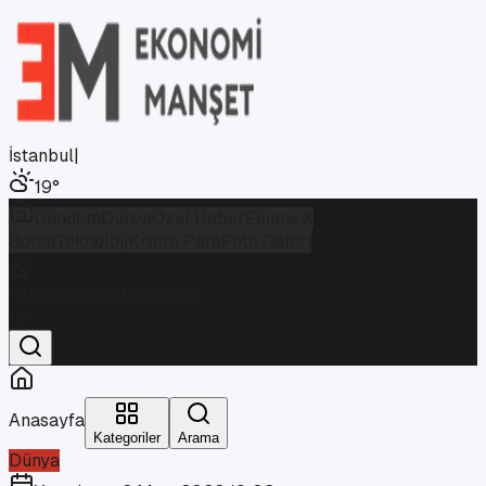
İstanbul
|
19
°
Gündem
Dünya
Özel Haber
Finans &
Borsa
Teknoloji
Kripto Para
Foto Galeri
İstanbul
Parçalı Bulutlu
19
°
Anasayfa
Kategoriler
Arama
Dünya