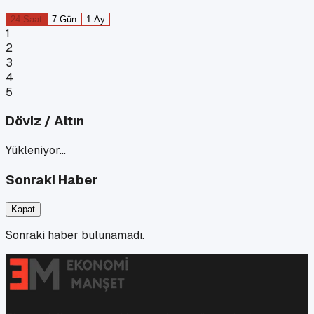
24 Saat
7 Gün
1 Ay
1
2
3
4
5
Döviz / Altın
Yükleniyor…
Sonraki Haber
Kapat
Sonraki haber bulunamadı.